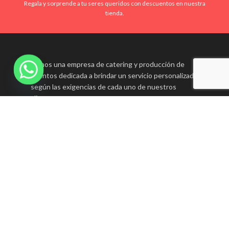
Regala y sorprende a tu seres queridos con descuentos en nuestra
tienda.
Somos una empresa de catering y producción de
eventos dedicada a brindar un servicio personalizado
según las exigencias de cada uno de nuestros
clientes.
Teléfono: 980 489 497
Correo: mrosas.estiloysabor@gmail.com
POSTS RECIENTES
TIENDA
SERVICIOS