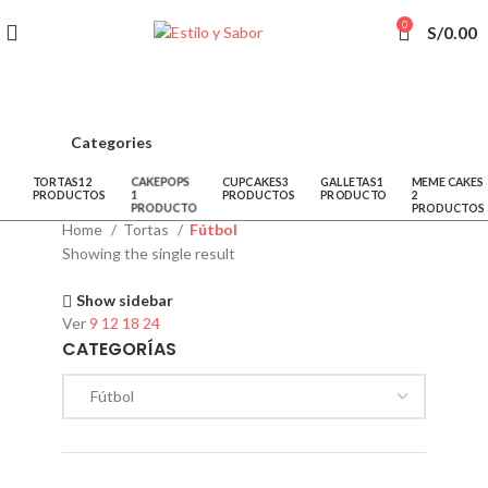
los Enamorados, 2 Cheesecakes por S/. 150 ó
0
S/
0.00
S/. 160 ! 💕 💘
Categories
TORTAS
12
CAKEPOPS
CUPCAKES
3
GALLETAS
1
MEME CAKES
PRODUCTOS
1
PRODUCTOS
PRODUCTO
2
PRODUCTO
PRODUCTOS
Home
Tortas
Fútbol
Showing the single result
Show sidebar
Ver
9
12
18
24
CATEGORÍAS