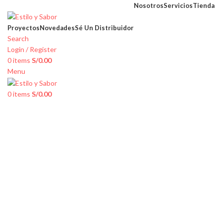
Nosotros
Servicios
Tienda
Proyectos
Novedades
Sé Un Distribuidor
Search
Login / Register
0
items
S/
0.00
Menu
0
items
S/
0.00
Box de
Cupcakes de
Chanchitos