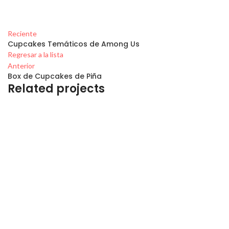
Reciente
Cupcakes Temáticos de Among Us
Regresar a la lista
Anterior
Box de Cupcakes de Piña
Related projects
Creaciones
Torta de Cumpleaños Infantil de Sirenitos
Creaciones
Torta de Cumpleaños de Erizo y Zorrito