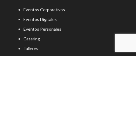
Eventos Corporativos
Eventos Digitales
Eventos Personales
Catering
Talleres
INFORMACIÓN
Nosotros
Proyectos
Políticas de Privacidad
Términos y Condiciones
Estilo y Sabor
- Desarrollo web por
Cosmos Studio