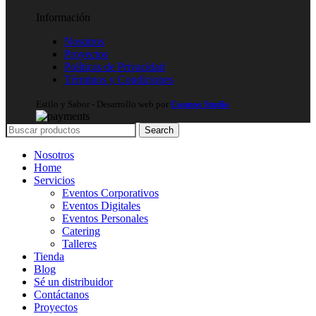
Información
Nosotros
Proyectos
Políticas de Privacidad
Términos y Condiciones
Estilo y Sabor
- Desarrollo web por
Cosmos Studio
Search
Nosotros
Home
Servicios
Eventos Corporativos
Eventos Digitales
Eventos Personales
Catering
Talleres
Tienda
Blog
Sé un distribuidor
Contáctanos
Proyectos