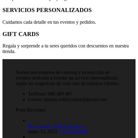
SERVICIOS PERSONALIZADOS
Cuidamos cada detalle en tus eventos y pedidos.
GIFT CARDS
Regala y sorprende a tu seres queridos con descuentos en nuestra
tienda.
Somos una empresa de catering y producción de
eventos dedicada a brindar un servicio personalizado
según las exigencias de cada uno de nuestros clientes.
Teléfono: 980 489 497
Correo: mrosas.estiloysabor@gmail.com
Posts Recientes
Recordando Viejos Tiempos…
mayo 13, 2022
No Comments