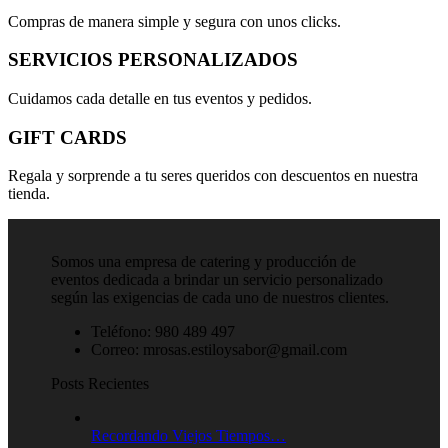
Compras de manera simple y segura con unos clicks.
SERVICIOS PERSONALIZADOS
Cuidamos cada detalle en tus eventos y pedidos.
GIFT CARDS
Regala y sorprende a tu seres queridos con descuentos en nuestra
tienda.
Somos una empresa de catering y producción de
eventos dedicada a brindar un servicio personalizado
según las exigencias de cada uno de nuestros clientes.
Teléfono: 980 489 497
Correo: mrosas.estiloysabor@gmail.com
Posts Recientes
Recordando Viejos Tiempos…