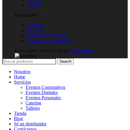
Talleres
Información
Nosotros
Proyectos
Políticas de Privacidad
Términos y Condiciones
Estilo y Sabor
- Desarrollo web por
Cosmos Studio
Search
Nosotros
Home
Servicios
Eventos Corporativos
Eventos Digitales
Eventos Personales
Catering
Talleres
Tienda
Blog
Sé un distribuidor
Contáctanos