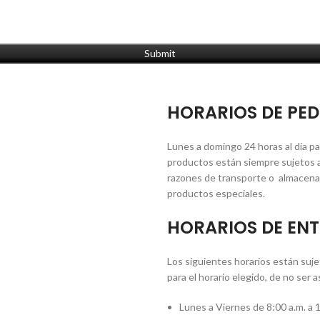
dor para la próxima vez que comente.
HORARIOS DE PED
Lunes a domingo 24 horas al día pa
productos están siempre sujetos a
razones de transporte o almacenam
productos especiales.
HORARIOS DE ENT
Los siguientes horarios están suj
para el horario elegido, de no ser 
Lunes a Viernes de 8:00 a.m. a 