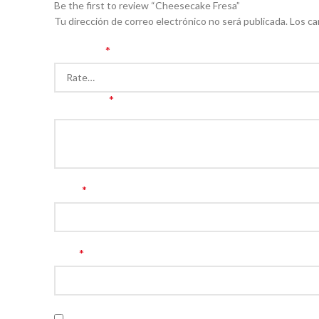
Be the first to review “Cheesecake Fresa”
Tu dirección de correo electrónico no será publicada.
Los ca
*
Your rating
*
Your review
*
Name
*
Email