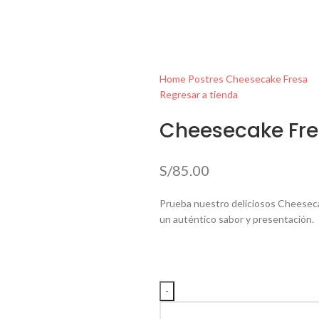
Home
Postres
Cheesecake Fresa
Regresar a tienda
Cheesecake Fr
S/
85.00
Prueba nuestro deliciosos Cheeseca
un auténtico sabor y presentación.
Adjunta una referencia del diseño q