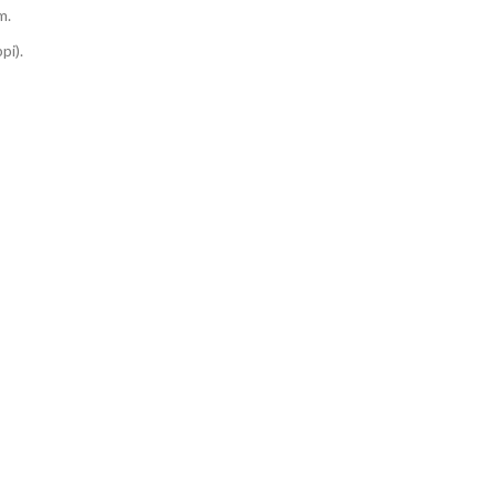
m.
pi).