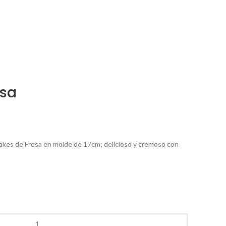
esa
kes de Fresa en molde de 17cm; delicioso y cremoso con
ue deseas aquí abajo.