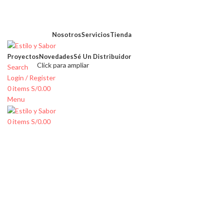
Nosotros
Servicios
Tienda
Proyectos
Novedades
Sé Un Distribuidor
Click para ampliar
Search
Login / Register
0
items
S/
0.00
Menu
0
items
S/
0.00